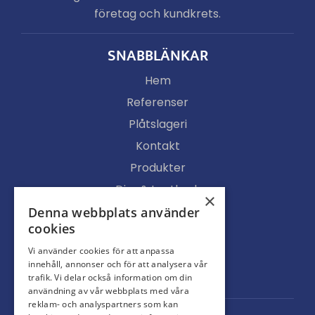
företag och kundkrets.
SNABBLÄNKAR
Hem
Referenser
Plåtslageri
Kontakt
Produkter
Djur & Lantbruk
×
Köpvillkor
Denna webbplats använder
cookies
Butik
Vi använder cookies för att anpassa
Ljusgenomsläpp
innehåll, annonser och för att analysera vår
Portar
trafik. Vi delar också information om din
användning av vår webbplats med våra
reklam- och analyspartners som kan