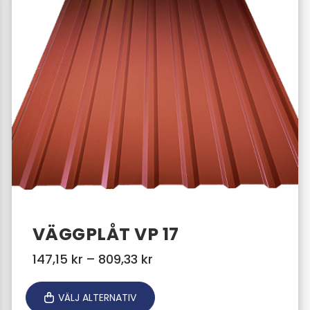
VÄGGPLÅT VP 17
Prisintervall:
147,15
kr
–
809,33
kr
147,15 kr
till
VÄLJ ALTERNATIV