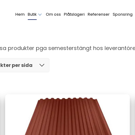
Hem
Butik
Om oss
Plåtslageri
Referenser
Sponsring
issa produkter pga semesterstängt hos leverantöre
kter per sida