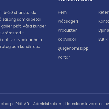
Hem
Refe
n 15-20 st anställda
å säsong som arbetar
Plåtslageri
Kont
 gäller plåt. Våra kunder
Produkter
Djur 
n Strömstad –
Köpvillkor
Butik
 och vi utvecklar hela
öretag och kundkrets.
Ljusgenomsläpp
Portar
teborgs Plåt AB
|
Administration
|
Hemsidan levereras av 