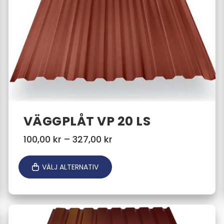
VÄGGPLÅT VP 20 LS
Prisintervall:
100,00
kr
–
327,00
kr
100,00 kr
till
VÄLJ ALTERNATIV
327,00 kr