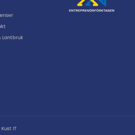
renser
akt
& Lantbruk
Kust IT