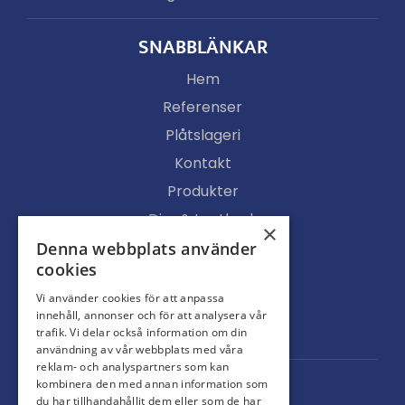
SNABBLÄNKAR
Hem
Referenser
Plåtslageri
Kontakt
Produkter
Djur & Lantbruk
×
Köpvillkor
Denna webbplats använder
cookies
Butik
Vi använder cookies för att anpassa
Ljusgenomsläpp
innehåll, annonser och för att analysera vår
Portar
trafik. Vi delar också information om din
användning av vår webbplats med våra
reklam- och analyspartners som kan
kombinera den med annan information som
du har tillhandahållit dem eller som de har