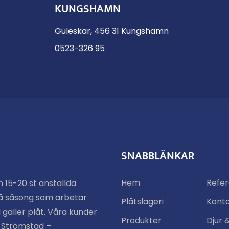
KUNGSHAMN
Guleskär, 456 31 Kungshamn
0523-326 95
SNABBLÄNKAR
Hem
Refe
n 15-20 st anställda
å säsong som arbetar
Plåtslageri
Kont
 gäller plåt. Våra kunder
Produkter
Djur 
n Strömstad –