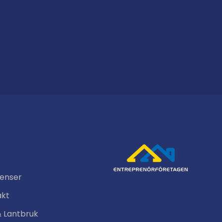
renser
akt
& Lantbruk