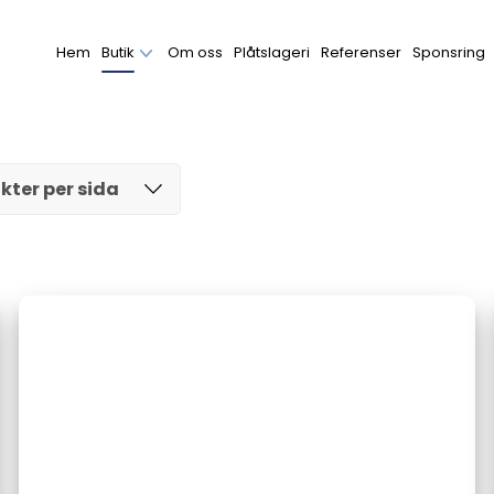
Hem
Butik
Om oss
Plåtslageri
Referenser
Sponsring
kter per sida