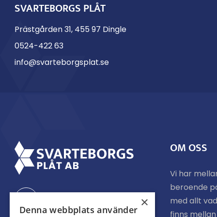
SVARTEBORGS PLÅT
Prästgården 31, 455 97 Dingle
0524-422 63
info@svarteborgsplat.se
OM OSS
Vi har mella
beroende p
Facebook
×
med allt vad
Denna webbplats använder
finns mella