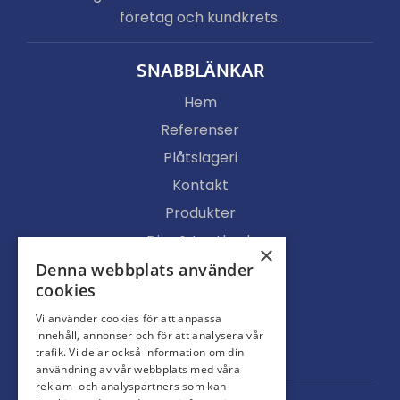
företag och kundkrets.
SNABBLÄNKAR
Hem
Referenser
Plåtslageri
Kontakt
Produkter
Djur & Lantbruk
×
Köpvillkor
Denna webbplats använder
cookies
Butik
Vi använder cookies för att anpassa
Ljusgenomsläpp
innehåll, annonser och för att analysera vår
Portar
trafik. Vi delar också information om din
användning av vår webbplats med våra
reklam- och analyspartners som kan