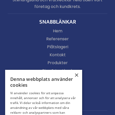
företag och kundkrets.
SNABBLÄNKAR
Hem
Referenser
Plåtslageri
Kontakt
Produkter
Djur & Lantbruk
×
Köpvillkor
Denna webbplats använder
cookies
Butik
Vi använder cookies för att anpassa
Ljusgenomsläpp
innehåll, annonser och för att analysera vår
Portar
trafik. Vi delar också information om din
användning av vår webbplats med våra
reklam- och analyspartners som kan