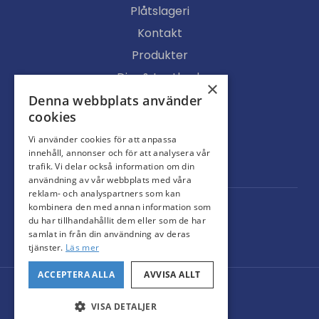
Plåtslageri
Kontakt
Produkter
Djur & Lantbruk
×
Köpvillkor
Denna webbplats använder
cookies
Butik
Vi använder cookies för att anpassa
Ljusgenomsläpp
innehåll, annonser och för att analysera vår
Portar
trafik. Vi delar också information om din
användning av vår webbplats med våra
reklam- och analyspartners som kan
kombinera den med annan information som
du har tillhandahållit dem eller som de har
samlat in från din användning av deras
tjänster.
Läs mer
ACCEPTERA ALLA
AVVISA ALLT
© Svarteborgs Plåt AB
Administration
VISA DETALJER