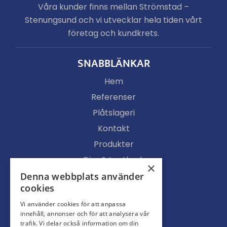
Våra kunder finns mellan Strömstad –
Stenungsund och vi utvecklar hela tiden vårt
företag och kundkrets.
SNABBLÄNKAR
Hem
Referenser
Plåtslageri
Kontakt
Produkter
Djur & Lantbruk
×
Köpvillkor
Denna webbplats använder
cookies
Butik
Vi använder cookies för att anpassa
Ljusgenomsläpp
innehåll, annonser och för att analysera vår
Portar
trafik. Vi delar också information om din