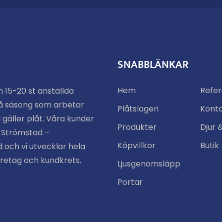
SNABBLÄNKAR
Hem
Refe
n 15-20 st anställda
å säsong som arbetar
Plåtslageri
Kont
 gäller plåt. Våra kunder
Produkter
Djur 
n Strömstad –
Köpvillkor
Butik
 och vi utvecklar hela
öretag och kundkrets.
Ljusgenomsläpp
Portar