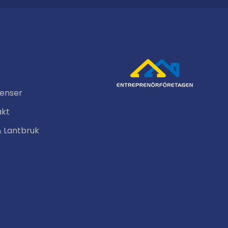
renser
akt
& Lantbruk