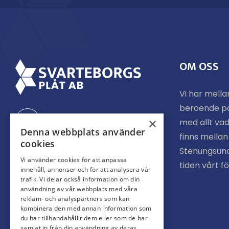
OM OSS
Vi har mella
beroende p
Facebook
×
med allt vad
Denna webbplats använder
finns mella
cookies
Stenungsund
Instagram
Vi använder cookies för att anpassa
tiden vårt f
innehåll, annonser och för att analysera vår
trafik. Vi delar också information om din
användning av vår webbplats med våra
reklam- och analyspartners som kan
kombinera den med annan information som
du har tillhandahållit dem eller som de har
samlat in från din användning av deras