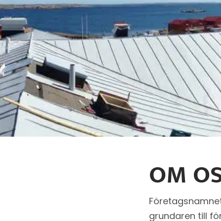
OM O
Företagsnamnet 
grundaren till f