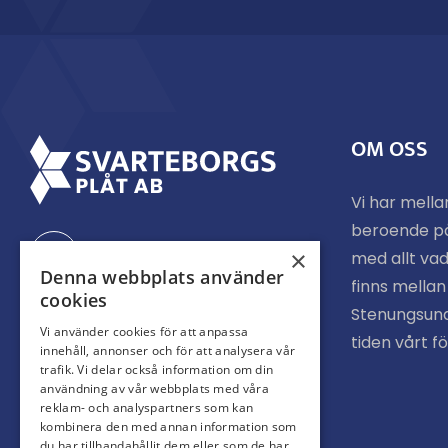
OM OSS
Vi har mella
beroende p
Facebook
×
med allt vad
Denna webbplats använder
finns mella
cookies
Stenungsund
Instagram
Vi använder cookies för att anpassa
tiden vårt f
innehåll, annonser och för att analysera vår
trafik. Vi delar också information om din
användning av vår webbplats med våra
reklam- och analyspartners som kan
kombinera den med annan information som
du har tillhandahållit dem eller som de har