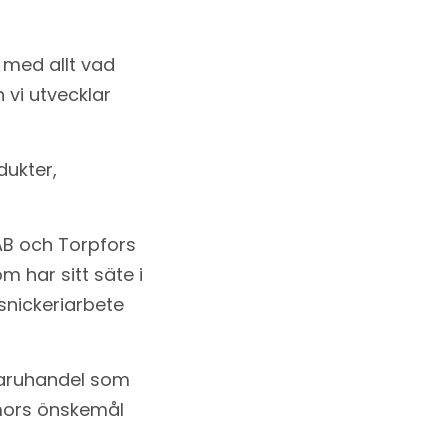
 med allt vad
 vi utvecklar
dukter,
AB och Torpfors
 har sitt säte i
snickeriarbete
varuhandel som
rmors önskemål