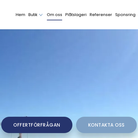
Hem
Butik
Om oss
Plåtslageri
Referenser
Sponsring
OFFERTFÖRFRÅGAN
KONTAKTA OSS