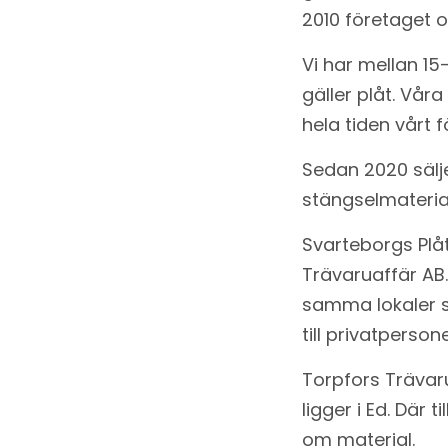
2010 företaget o
Vi har mellan 1
gäller plåt. Vår
hela tiden vårt 
Sedan 2020 sälje
stängselmateria
Svarteborgs Plå
Trävaruaffär AB
samma lokaler so
till privatperso
Torpfors Trävar
ligger i Ed. Där
om material.