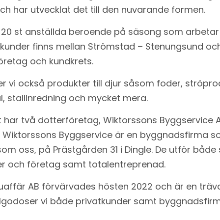
ch har utvecklat det till den nuvarande formen.
5-20 st anställda beroende på säsong som arbetar
a kunder finns mellan Strömstad – Stenungsund och
företag och kundkrets.
r vi också produkter till djur såsom foder, ströpro
l, stallinredning och mycket mera.
t har två dotterföretag, Wiktorssons Byggservice 
. Wiktorssons Byggservice är en byggnadsfirma som
m oss, på Prästgården 31 i Dingle. De utför både 
ner och företag samt totalentreprenad.
uaffär AB förvärvades hösten 2022 och är en trä
 tillgodoser vi både privatkunder samt byggnadsfi