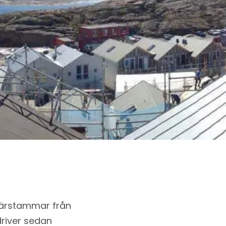
härstammar från
driver sedan