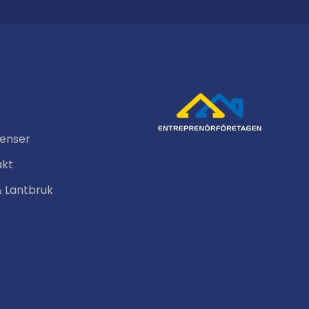
renser
akt
& Lantbruk