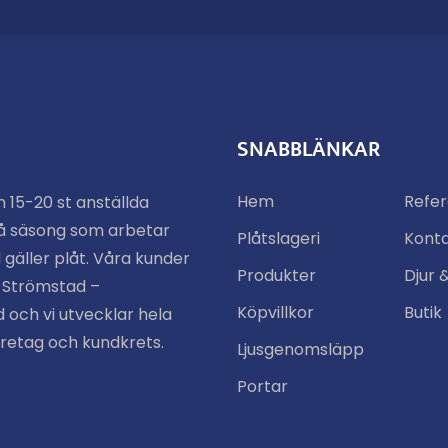
SNABBLÄNKAR
Hem
Refe
n 15-20 st anställda
å säsong som arbetar
Plåtslageri
Kont
 gäller plåt. Våra kunder
Produkter
Djur 
n Strömstad –
Köpvillkor
Butik
 och vi utvecklar hela
öretag och kundkrets.
Ljusgenomsläpp
Portar