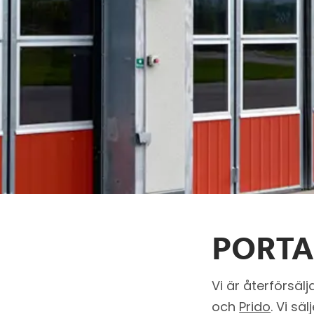
PORT
Vi är återförsäl
och
Prido
. Vi sä