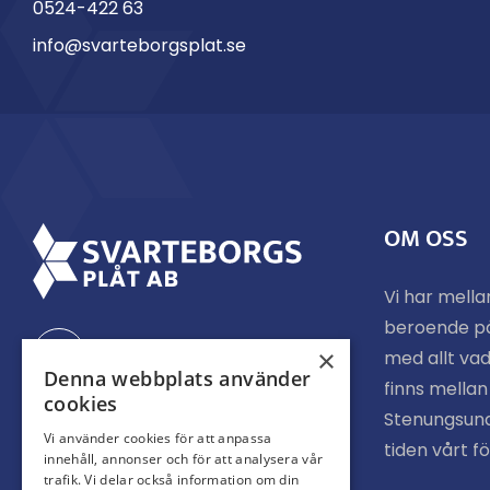
0524-422 63
info@svarteborgsplat.se
OM OSS
Vi har mella
beroende p
Facebook
×
med allt vad
Denna webbplats använder
finns mella
cookies
Stenungsund
Instagram
Vi använder cookies för att anpassa
tiden vårt f
innehåll, annonser och för att analysera vår
trafik. Vi delar också information om din