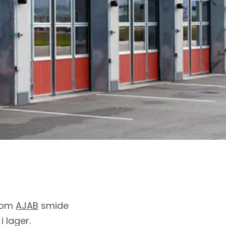
åsom
AJAB
smide
i lager.