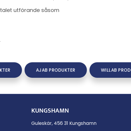
lertalet utförande såsom
r
KTER
AJAB PRODUKTER
WILLAB PROD
KUNGSHAMN
Guleskär, 456 31 Kungshamn