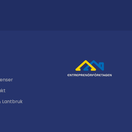
renser
akt
& Lantbruk