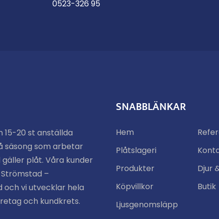
0523-326 95
SNABBLÄNKAR
Hem
Refe
n 15-20 st anställda
å säsong som arbetar
Plåtslageri
Kont
 gäller plåt. Våra kunder
Produkter
Djur 
n Strömstad –
Köpvillkor
Butik
 och vi utvecklar hela
öretag och kundkrets.
Ljusgenomsläpp