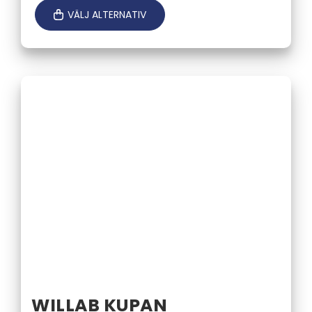
till
VÄLJ ALTERNATIV
300,00 kr
WILLAB KUPAN