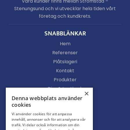
Våra kunder finns mellan Strömstad –
Stenungsund och vi utvecklar hela tiden vårt
företag och kundkrets.
SNABBLÄNKAR
Hem
Referenser
Plåtslageri
Kontakt
Produkter
Djur & Lantbruk
×
Köpvillkor
Denna webbplats använder
cookies
Butik
Vi använder cookies för att anpassa
Ljusgenomsläpp
innehåll, annonser och för att analysera vår
Portar
trafik. Vi delar också information om din