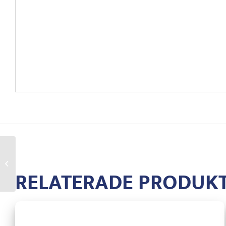
Hingstkedja med
mässingbeläggning
RELATERADE PRODUK