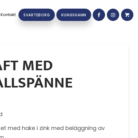
Kontakt
SVARTEBORG
KUNGSHAMN
AFT MED
ALLSPÄNNE
d
itet med hake i zink med beläggning av
m.