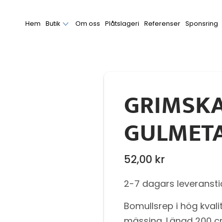
Hem
Butik
Om oss
Plåtslageri
Referenser
Sponsring
GRIMSK
GULMET
52,00
kr
2-7 dagars leveransti
Bomullsrep i hög kval
mässing. Längd 200 c