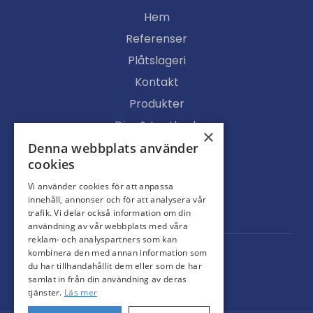
Hem
Referenser
Plåtslageri
Kontakt
Produkter
Djur & Lantbruk
×
Köpvillkor
Denna webbplats använder
cookies
Butik
Vi använder cookies för att anpassa
Ljusgenomsläpp
innehåll, annonser och för att analysera vår
Portar
trafik. Vi delar också information om din
användning av vår webbplats med våra
reklam- och analyspartners som kan
kombinera den med annan information som
du har tillhandahållit dem eller som de har
samlat in från din användning av deras
tjänster.
Läs mer