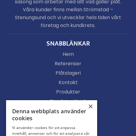
säsong som arbetar med allt vad gäller plåt.
Våra kunder finns mellan Strömstad –
Stenungsund och vi utvecklar hela tiden vårt
företag och kundkrets.
SNABBLÄNKAR
Hem
Referenser
Plåtslageri
Kontakt
Produkter
Djur & Lantbruk
×
Köpvillkor
Denna webbplats använder
cookies
Butik
Vi använder cookies för att anpassa
Ljusgenomsläpp
innehåll, annonser och för att analysera vår