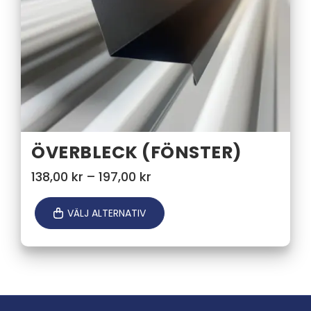
ÖVERBLECK (FÖNSTER)
Prisintervall:
138,00
kr
–
197,00
kr
138,00 kr
till
VÄLJ ALTERNATIV
197,00 kr