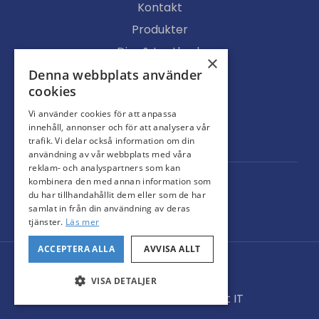
Kontakt
Produkter
Djur & Lantbruk
×
Köpvillkor
Denna webbplats använder
cookies
Butik
Vi använder cookies för att anpassa
Ljusgenomsläpp
innehåll, annonser och för att analysera vår
Portar
trafik. Vi delar också information om din
användning av vår webbplats med våra
reklam- och analyspartners som kan
kombinera den med annan information som
du har tillhandahållit dem eller som de har
samlat in från din användning av deras
tjänster.
Läs mer
ACCEPTERA ALLA
AVVISA ALLT
© Svarteborgs Plåt AB
Administration
VISA DETALJER
Hemsidan levereras av Kust IT