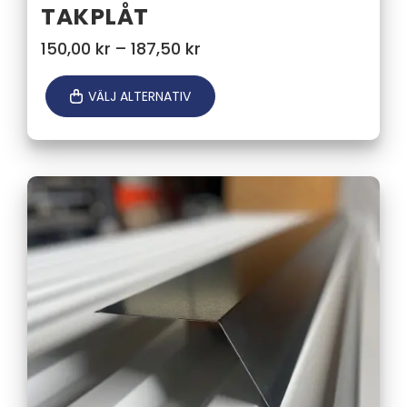
TAKPLÅT
Prisintervall:
150,00
kr
–
187,50
kr
150,00 kr
till
VÄLJ ALTERNATIV
187,50 kr