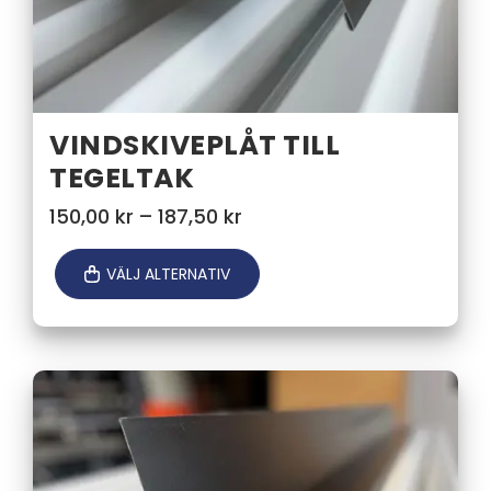
VINDSKIVEPLÅT TILL
TEGELTAK
Prisintervall:
150,00
kr
–
187,50
kr
150,00 kr
till
VÄLJ ALTERNATIV
187,50 kr