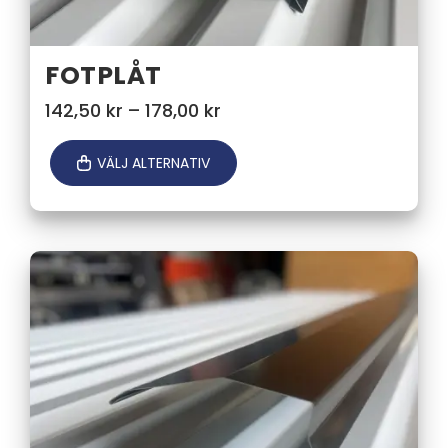
FOTPLÅT
Prisintervall:
142,50
kr
–
178,00
kr
142,50 kr
till
VÄLJ ALTERNATIV
178,00 kr