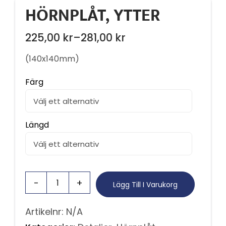
HÖRNPLÅT, YTTER
225,00
kr
–
281,00
kr
Prisintervall:
225,00 kr
(140x140mm)
till
Färg
281,00 kr
Längd
Lägg Till I Varukorg
Artikelnr:
N/A