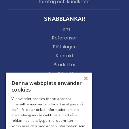
företag och kundkrets.
SNABBLÄNKAR
Hem
Referenser
Plåtslageri
Kontakt
Produkter
Djur & Lantbruk
×
Köpvillkor
Denna webbplats använder
cookies
Butik
Vi använder cookies för att anpassa
Ljusgenomsläpp
innehåll, annonser och för att analysera vår
Portar
trafik. Vi delar också information om din
användning av vår webbplats med våra
reklam- och analyspartners som kan
kombinera den med annan information som