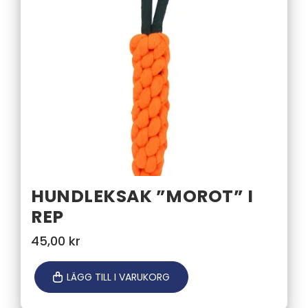
HUNDLEKSAK ”MOROT” I
REP
45,00
kr
LÄGG TILL I VARUKORG