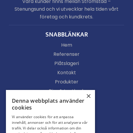
Våra kunder finns mellan Strömstad –
Stenungsund och vi utvecklar hela tiden vårt
företag och kundkrets.
SNABBLÄNKAR
Hem
Referenser
Plåtslageri
Kontakt
Produkter
Djur & Lantbruk
×
Köpvillkor
Denna webbplats använder
cookies
Butik
Vi använder cookies för att anpassa
Ljusgenomsläpp
innehåll, annonser och för att analysera vår
Portar
trafik. Vi delar också information om din