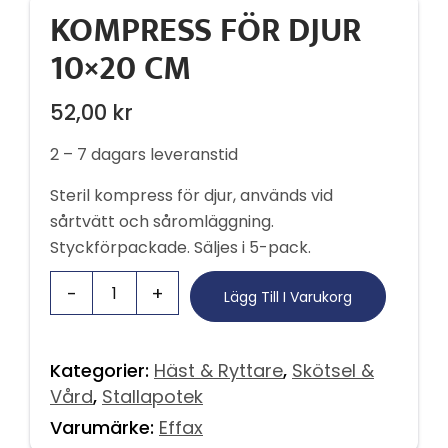
KOMPRESS FÖR DJUR
10×20 CM
52,00
kr
2 – 7 dagars leveranstid
Steril kompress för djur, används vid
sårtvätt och såromläggning.
Styckförpackade. Säljes i 5-pack.
Lägg Till I Varukorg
Kategorier:
Häst & Ryttare
,
Skötsel &
Vård
,
Stallapotek
Varumärke:
Effax