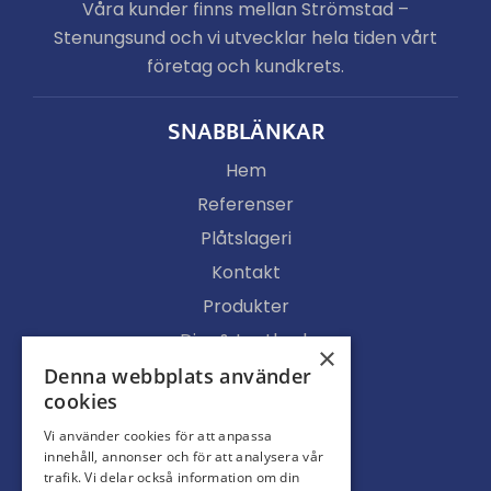
Våra kunder finns mellan Strömstad –
Stenungsund och vi utvecklar hela tiden vårt
företag och kundkrets.
SNABBLÄNKAR
Hem
Referenser
Plåtslageri
Kontakt
Produkter
Djur & Lantbruk
×
Köpvillkor
Denna webbplats använder
cookies
Butik
Vi använder cookies för att anpassa
Ljusgenomsläpp
innehåll, annonser och för att analysera vår
Portar
trafik. Vi delar också information om din