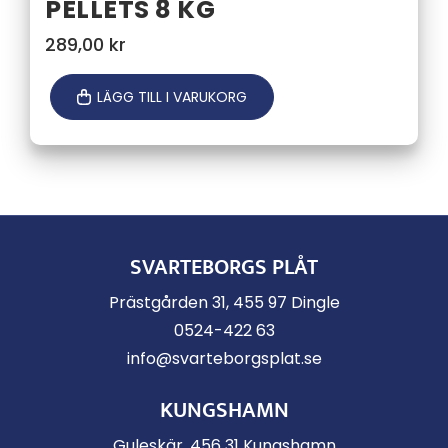
PELLETS 8 KG
289,00
kr
LÄGG TILL I VARUKORG
SVARTEBORGS PLÅT
Prästgården 31, 455 97 Dingle
0524-422 63
info@svarteborgsplat.se
KUNGSHAMN
Guleskär, 456 31 Kungshamn