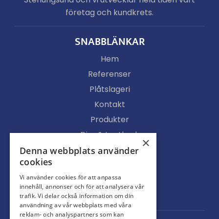
företag och kundkrets.
SNABBLÄNKAR
Hem
Referenser
Plåtslageri
Kontakt
Produkter
Djur & Lantbruk
×
Köpvillkor
Denna webbplats använder
cookies
Butik
Vi använder cookies för att anpassa
Ljusgenomsläpp
innehåll, annonser och för att analysera vår
Portar
trafik. Vi delar också information om din
användning av vår webbplats med våra
reklam- och analyspartners som kan