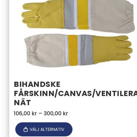
BIHANDSKE
FÅRSKINN/CANVAS/VENTILER
NÄT
Prisintervall:
106,00
kr
–
300,00
kr
106,00 kr
till
VÄLJ ALTERNATIV
300,00 kr