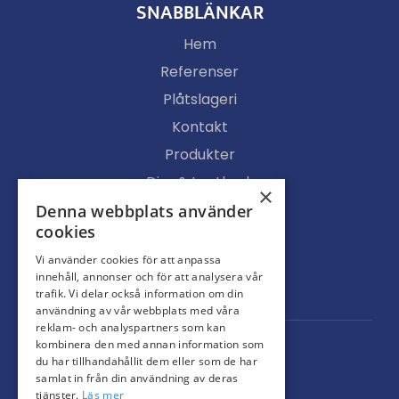
SNABBLÄNKAR
Hem
Referenser
Plåtslageri
Kontakt
Produkter
Djur & Lantbruk
×
Köpvillkor
Denna webbplats använder
cookies
Butik
Vi använder cookies för att anpassa
Ljusgenomsläpp
innehåll, annonser och för att analysera vår
Portar
trafik. Vi delar också information om din
användning av vår webbplats med våra
reklam- och analyspartners som kan
kombinera den med annan information som
du har tillhandahållit dem eller som de har
samlat in från din användning av deras
tjänster.
Läs mer