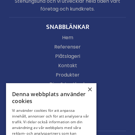
Stenungsund och vi utvecklar hela tiden vårt
företag och kundkrets.
SNABBLÄNKAR
Hem
Referenser
Plåtslageri
Kontakt
Produkter
Djur & Lantbruk
×
Köpvillkor
Denna webbplats använder
cookies
Butik
Vi använder cookies för att anpassa
Ljusgenomsläpp
innehåll, annonser och för att analysera vår
Portar
trafik. Vi delar också information om din
användning av vår webbplats med våra
reklam- och analyspartners som kan