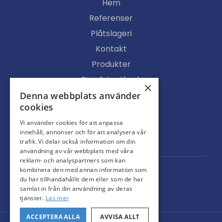
Hem
Referenser
Plåtslageri
Kontakt
Produkter
Djur & Lantbruk
×
Köpvillkor
Denna webbplats använder
cookies
Butik
Vi använder cookies för att anpassa
Ljusgenomsläpp
innehåll, annonser och för att analysera vår
Portar
trafik. Vi delar också information om din
användning av vår webbplats med våra
reklam- och analyspartners som kan
kombinera den med annan information som
du har tillhandahållit dem eller som de har
samlat in från din användning av deras
tjänster.
Läs mer
ACCEPTERA ALLA
AVVISA ALLT