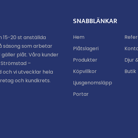
SNABBLÄNKAR
Hem
Refe
n 15-20 st anställda
å säsong som arbetar
Plåtslageri
Kont
 gäller plåt. Våra kunder
Produkter
Djur 
n Strömstad –
Köpvillkor
Butik
 och vi utvecklar hela
öretag och kundkrets.
Ljusgenomsläpp
Portar