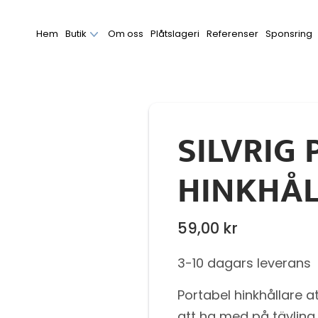
Hem
Butik
Om oss
Plåtslageri
Referenser
Sponsring
SILVRIG
HINKHÅL
59,00
kr
3-10 dagars leverans
Portabel hinkhållare 
att ha med på tävling.