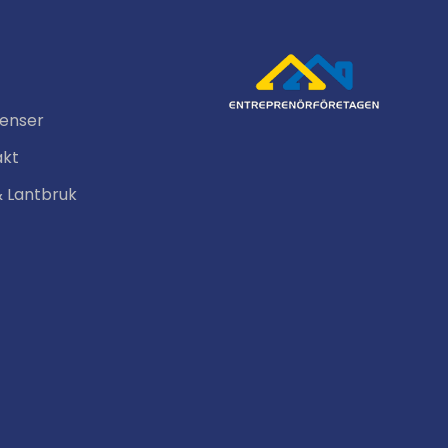
renser
akt
& Lantbruk