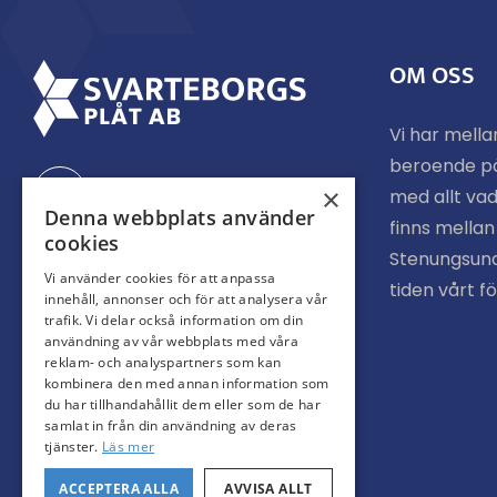
OM OSS
Vi har mella
beroende p
Facebook
×
med allt vad
Denna webbplats använder
finns mella
cookies
Stenungsund
Instagram
Vi använder cookies för att anpassa
tiden vårt f
innehåll, annonser och för att analysera vår
trafik. Vi delar också information om din
användning av vår webbplats med våra
reklam- och analyspartners som kan
kombinera den med annan information som
du har tillhandahållit dem eller som de har
samlat in från din användning av deras
tjänster.
Läs mer
ACCEPTERA ALLA
AVVISA ALLT