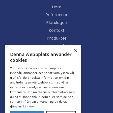
Hem
Referenser
Plåtslageri
Kontakt
Produkter
Djur & Lantbruk
×
Köpvillkor
Denna webbplats använder
cookies
Butik
Vi använder cookies för att anpassa
Ljusgenomsläpp
innehåll, annonser och för att analysera vår
Portar
trafik. Vi delar också information om din
användning av vår webbplats med våra
reklam- och analyspartners som kan
kombinera den med annan information som
du har tillhandahållit dem eller som de har
samlat in från din användning av deras
tjänster.
Läs mer