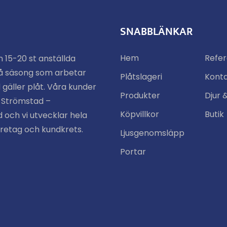
SNABBLÄNKAR
Hem
Refe
n 15-20 st anställda
å säsong som arbetar
Plåtslageri
Kont
 gäller plåt. Våra kunder
Produkter
Djur 
n Strömstad –
Köpvillkor
Butik
 och vi utvecklar hela
öretag och kundkrets.
Ljusgenomsläpp
Portar