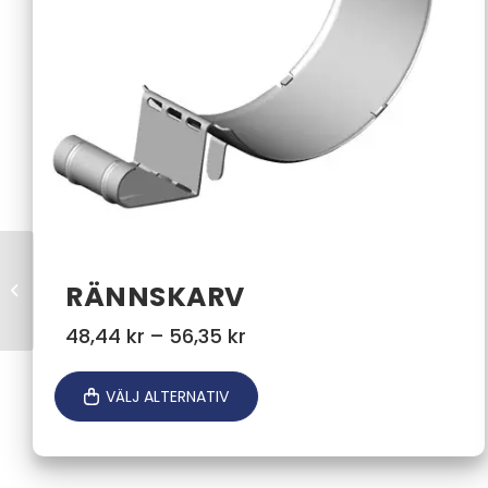
RÄNNSKARV
Omvikningskupa
Prisintervall:
48,44
kr
–
56,35
kr
48,44 kr
till
VÄLJ ALTERNATIV
56,35 kr