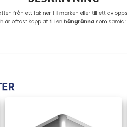
ten från ett tak ner till marken eller till ett avlo
 är oftast kopplat till en
hängränna
som samlar u
TER