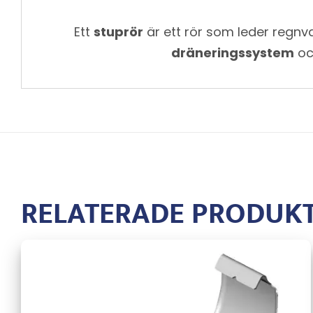
Ett
stuprör
är ett rör som leder regnvat
dräneringssystem
och
RELATERADE PRODUK