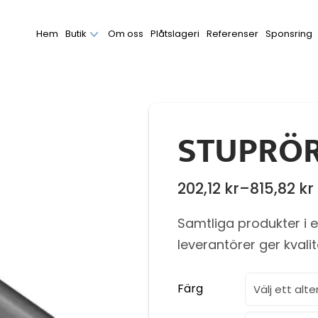
Hem
Butik
Om oss
Plåtslageri
Referenser
Sponsring
STUPRÖ
202,12
kr
–
815,82
kr
Prisintervall:
202,12 kr
Samtliga produkter i 
till
leverantörer ger kvali
815,82 kr
Färg