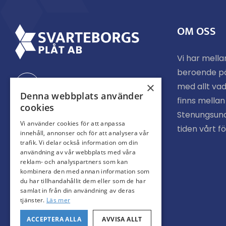
OM OSS
Vi har mella
beroende p
Facebook
×
med allt vad
Denna webbplats använder
finns mella
cookies
Stenungsund
Instagram
Vi använder cookies för att anpassa
tiden vårt f
innehåll, annonser och för att analysera vår
trafik. Vi delar också information om din
användning av vår webbplats med våra
reklam- och analyspartners som kan
kombinera den med annan information som
du har tillhandahållit dem eller som de har
samlat in från din användning av deras
tjänster.
Läs mer
ACCEPTERA ALLA
AVVISA ALLT