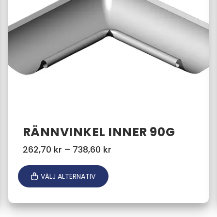
RÄNNVINKEL INNER 90G
Prisintervall:
262,70
kr
–
738,60
kr
262,70 kr
till
VÄLJ ALTERNATIV
738,60 kr