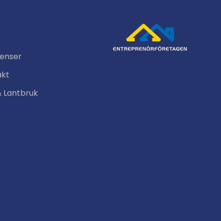
renser
akt
& Lantbruk