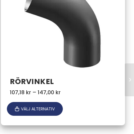
RÖRVINKEL
Prisintervall:
107,18
kr
–
147,00
kr
107,18 kr
till
VÄLJ ALTERNATIV
147,00 kr