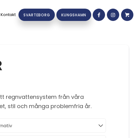
Kontakt
SVARTEBORG
KUNGSHAMN
R
ett regnvattensystem från våra
tet, stil och många problemfria år.