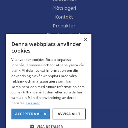
Plåtslageri
Kontakt
Produkter
Djur & Lantbruk
×
Köpvillkor
Denna webbplats använder
cookies
Butik
Vi använder cookies för att anpassa
Ljusgenomsläpp
innehåll, annonser och för att analysera vår
Portar
trafik. Vi delar också information om din
användning av vår webbplats med våra
reklam- och analyspartners som kan
kombinera den med annan information som
du har tillhandahållit dem eller som de har
samlat in från din användning av deras
tjänster.
Läs mer
ACCEPTERA ALLA
AVVISA ALLT
© Svarteborgs Plåt AB
Administration
VISA DETALJER