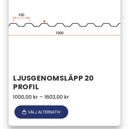
LJUSGENOMSLÄPP 20
PROFIL
Prisintervall:
1000,00
kr
–
1603,00
kr
1000,00 kr
till
VÄLJ ALTERNATIV
1603,00 kr