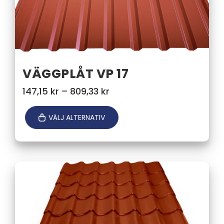
VÄGGPLÅT VP 17
Prisintervall:
147,15
kr
–
809,33
kr
147,15 kr
till
VÄLJ ALTERNATIV
809,33 kr