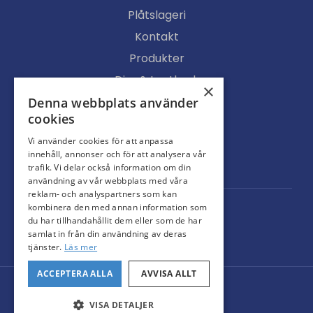
Plåtslageri
Kontakt
Produkter
Djur & Lantbruk
×
Köpvillkor
Denna webbplats använder
cookies
Butik
Vi använder cookies för att anpassa
Ljusgenomsläpp
innehåll, annonser och för att analysera vår
Portar
trafik. Vi delar också information om din
användning av vår webbplats med våra
reklam- och analyspartners som kan
kombinera den med annan information som
du har tillhandahållit dem eller som de har
samlat in från din användning av deras
tjänster.
Läs mer
ACCEPTERA ALLA
AVVISA ALLT
© Svarteborgs Plåt AB
Administration
VISA DETALJER