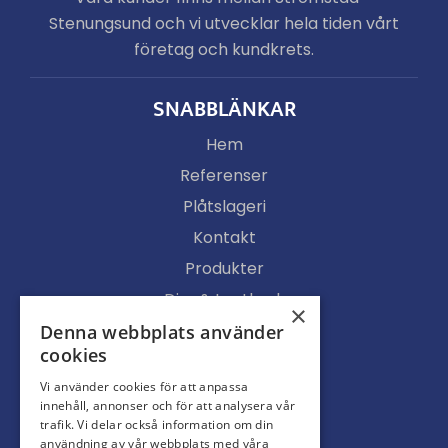
Stenungsund och vi utvecklar hela tiden vårt
företag och kundkrets.
SNABBLÄNKAR
Hem
Referenser
Plåtslageri
Kontakt
Produkter
Djur & Lantbruk
×
Köpvillkor
Denna webbplats använder
cookies
Butik
Vi använder cookies för att anpassa
Ljusgenomsläpp
innehåll, annonser och för att analysera vår
Portar
trafik. Vi delar också information om din
användning av vår webbplats med våra