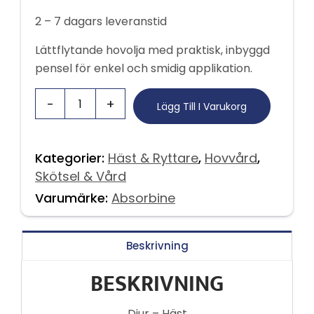
2 – 7 dagars leveranstid
Lättflytande hovolja med praktisk, inbyggd
pensel för enkel och smidig applikation.
Lägg Till I Varukorg
Kategorier:
Häst & Ryttare
,
Hovvård
,
Skötsel & Vård
Varumärke:
Absorbine
Beskrivning
BESKRIVNING
Djur – Häst