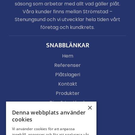
säsong som arbetar med allt vad gäller plåt.
Våra kunder finns mellan Strömstad –
Stenungsund och vi utvecklar hela tiden vårt
företag och kundkrets.
SNABBLÄNKAR
Hem
Referenser
Plåtslageri
Kontakt
Produkter
Djur & Lantbruk
×
Köpvillkor
Denna webbplats använder
cookies
Butik
Vi använder cookies för att anpassa
Ljusgenomsläpp
innehåll, annonser och för att analysera vår