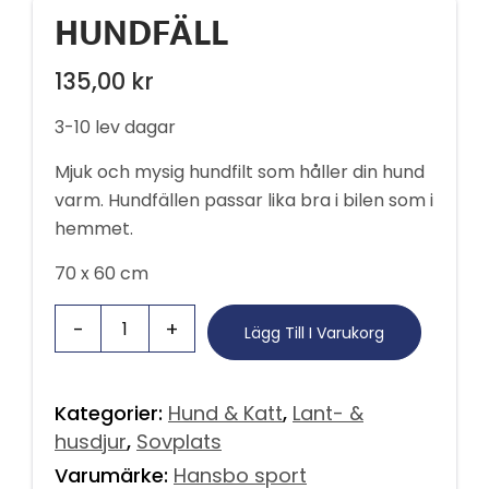
HUNDFÄLL
135,00
kr
3-10 lev dagar
Mjuk och mysig hundfilt som håller din hund
varm. Hundfällen passar lika bra i bilen som i
hemmet.
70 x 60 cm
Lägg Till I Varukorg
Kategorier:
Hund & Katt
,
Lant- &
husdjur
,
Sovplats
Varumärke:
Hansbo sport