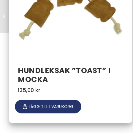
Flexlinda Tass
HUNDLEKSAK ”TOAST” I
MOCKA
135,00
kr
LÄGG TILL I VARUKORG