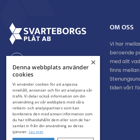
OM OSS
Vi har mella
beroende p
Facebook
×
med allt vad
Denna webbplats använder
finns mella
cookies
Stenungsund
Instagram
Vi använder cookies för att anpassa
tiden vårt f
innehåll, annonser och för att analysera vår
trafik. Vi delar också information om din
användning av vår webbplats med våra
reklam- och analyspartners som kan
kombinera den med annan information som
du har tillhandahållit dem eller som de har
samlat in från din användning av deras
tjänster.
Läs mer