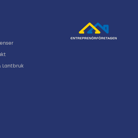
renser
akt
& Lantbruk