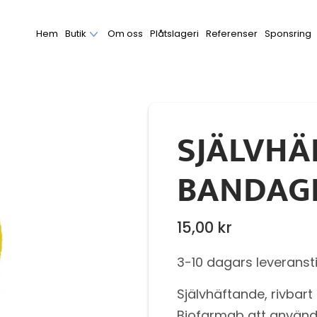
Hem
Butik
Om oss
Plåtslageri
Referenser
Sponsring
SJÄLVHÄ
BANDAG
15,00
kr
3-10 dagars leveranst
Självhäftande, rivbart
Biofarmab att använda