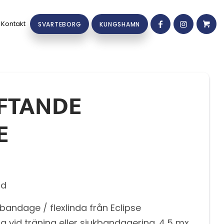
Kontakt
SVARTEBORG
KUNGSHAMN
FTANDE
E
id
 bandage / flexlinda från Eclipse
 vid träning eller sjukbandagering. 4,5 mx