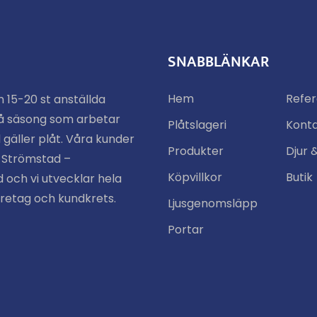
SNABBLÄNKAR
Hem
Refe
n 15-20 st anställda
å säsong som arbetar
Plåtslageri
Kont
 gäller plåt. Våra kunder
Produkter
Djur 
n Strömstad –
Köpvillkor
Butik
 och vi utvecklar hela
öretag och kundkrets.
Ljusgenomsläpp
Portar