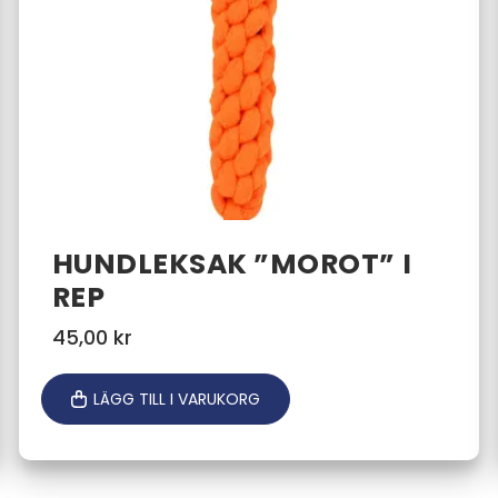
HUNDLEKSAK ”MOROT” I
REP
45,00
kr
LÄGG TILL I VARUKORG