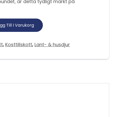
undet, är detta tydligt märkt på
gg Till I Varukorg
tt
,
Kosttillskott
,
Lant- & husdjur