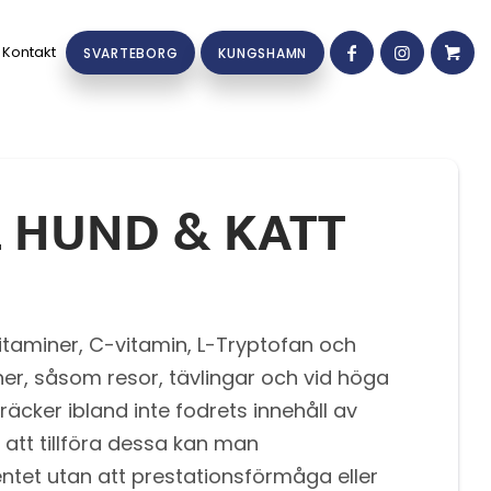
Kontakt
SVARTEBORG
KUNGSHAMN
 HUND & KATT
vitaminer, C-vitamin, L-Tryptofan och
ner, såsom resor, tävlingar och vid höga
 räcker ibland inte fodrets innehåll av
tt tillföra dessa kan man
tet utan att prestationsförmåga eller