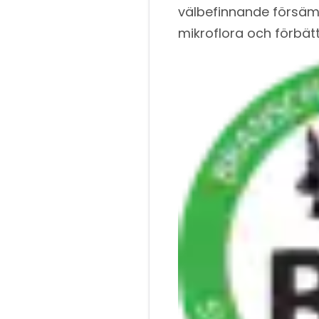
välbefinnande försämra
mikroflora och förbät