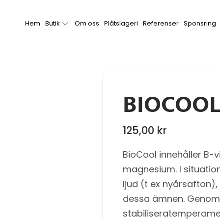
Hem
Butik
Om oss
Plåtslageri
Referenser
Sponsring
BIOCOOL
125,00
kr
BioCool innehåller B-
magnesium. I situatio
ljud (t ex nyårsafton),
dessa ämnen. Genom a
stabiliseratemperamen