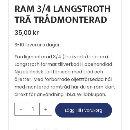
RAM 3/4 LANGSTROTH
TRÄ TRÅDMONTERAD
35,00
kr
3-10 leverans dagar
Färdigmonterad 3/4 (trekvarts) träram i
Langstroth format tillverkad i i obehandlad
Nyzeeländsk tall försedd med tråd och
öljetter. Med förborrade öljettförsedda hål
med monterad ramtråd har du en ram klart
direkt för användning i bl.a. Willabkupan.
Lägg Till I Varukorg