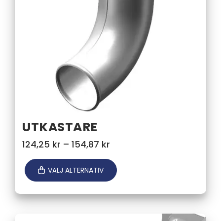
UTKASTARE
Prisintervall:
124,25
kr
–
154,87
kr
124,25 kr
till
VÄLJ ALTERNATIV
154,87 kr