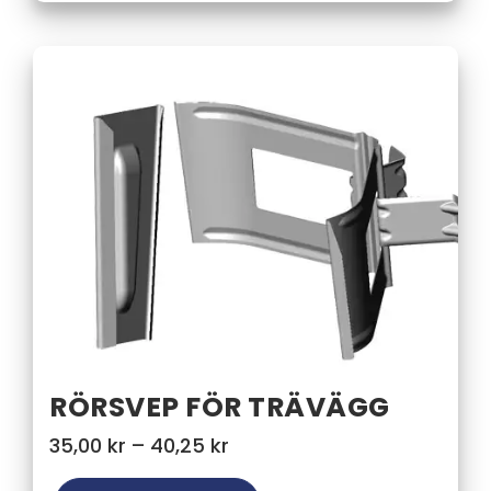
RÖRSVEP FÖR TRÄVÄGG
Prisintervall:
35,00
kr
–
40,25
kr
35,00 kr