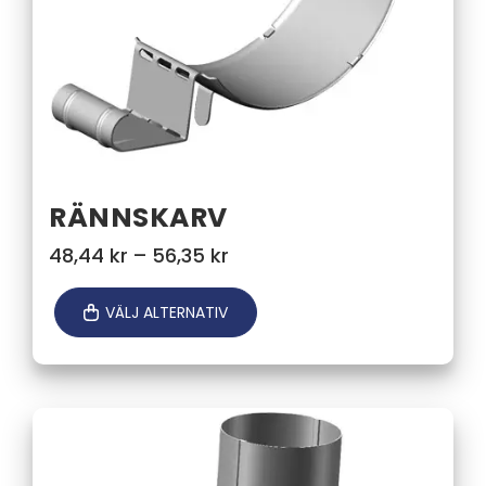
RÄNNSKARV
Prisintervall:
48,44
kr
–
56,35
kr
48,44 kr
till
VÄLJ ALTERNATIV
56,35 kr