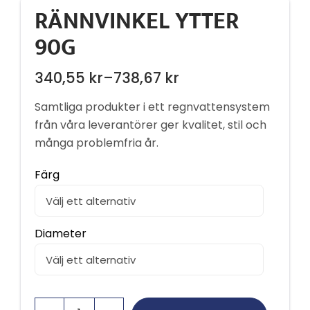
RÄNNVINKEL YTTER
90G
340,55
kr
–
738,67
kr
Prisintervall:
340,55 kr
Samtliga produkter i ett regnvattensystem
till
från våra leverantörer ger kvalitet, stil och
många problemfria år.
738,67 kr
Färg
Diameter