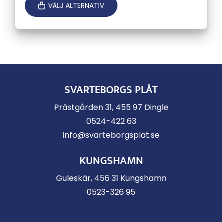
till
VÄLJ ALTERNATIV
40,25 kr
SVARTEBORGS PLÅT
Prästgården 31, 455 97 Dingle
0524-422 63
info@svarteborgsplat.se
KUNGSHAMN
Guleskär, 456 31 Kungshamn
0523-326 95