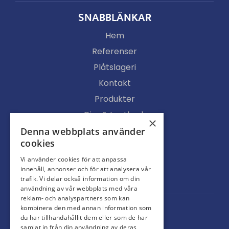
SNABBLÄNKAR
Hem
Referenser
Plåtslageri
Kontakt
Produkter
Djur & Lantbruk
×
Köpvillkor
Denna webbplats använder
cookies
Butik
Vi använder cookies för att anpassa
Ljusgenomsläpp
innehåll, annonser och för att analysera vår
Portar
trafik. Vi delar också information om din
användning av vår webbplats med våra
reklam- och analyspartners som kan
kombinera den med annan information som
du har tillhandahållit dem eller som de har
samlat in från din användning av deras