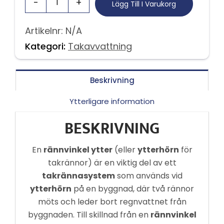
Lägg Till I Varukorg
Artikelnr:
N/A
Kategori:
Takavvattning
Beskrivning
Ytterligare information
BESKRIVNING
En
rännvinkel ytter
(eller
ytterhörn
för
takrännor) är en viktig del av ett
takrännasystem
som används vid
ytterhörn
på en byggnad, där två rännor
möts och leder bort regnvattnet från
byggnaden. Till skillnad från en
rännvinkel