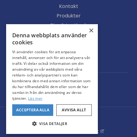
Kontakt
Produkter
Djur & Lantbruk
×
Köpvillkor
Denna webbplats använder
cookies
Butik
Vi använder cookies för att anpassa
Ljusgenomsläpp
innehåll, annonser och för att analysera vår
Portar
trafik. Vi delar också information om din
användning av vår webbplats med våra
reklam- och analyspartners som kan
kombinera den med annan information som
du har tillhandahållit dem eller som de har
samlat in från din användning av deras
tjänster.
Läs mer
ACCEPTERA ALLA
AVVISA ALLT
© Svarteborgs Plåt AB
Administration
VISA DETALJER
Hemsidan levereras av Kust IT