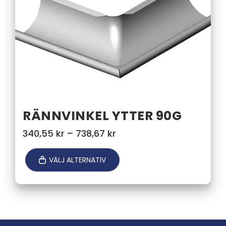
RÄNNVINKEL YTTER 90G
Prisintervall:
340,55
kr
–
738,67
kr
340,55 kr
till
VÄLJ ALTERNATIV
738,67 kr