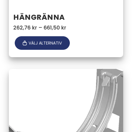
HÄNGRÄNNA
Prisintervall:
262,76
kr
–
661,50
kr
262,76 kr
till
VÄLJ ALTERNATIV
661,50 kr