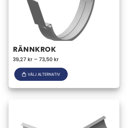
RÄNNKROK
Prisintervall:
39,27
kr
–
73,50
kr
39,27 kr
till
VÄLJ ALTERNATIV
73,50 kr