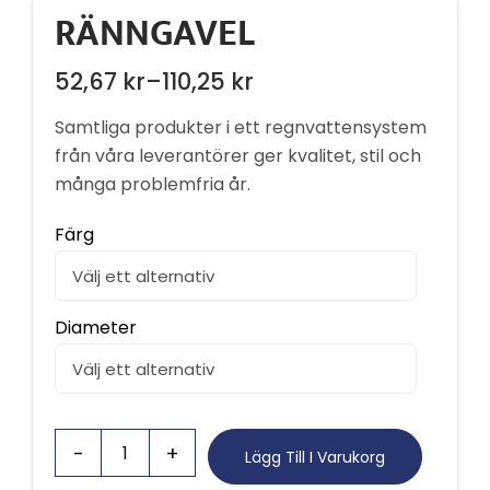
RÄNNGAVEL
52,67
kr
–
110,25
kr
Prisintervall:
52,67 kr
Samtliga produkter i ett regnvattensystem
till
från våra leverantörer ger kvalitet, stil och
många problemfria år.
110,25 kr
Färg
Diameter
Lägg Till I Varukorg