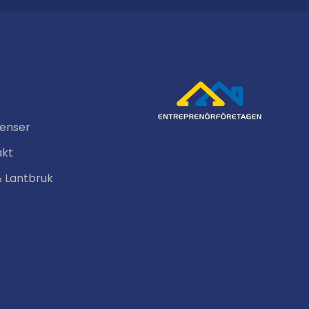
renser
akt
& Lantbruk