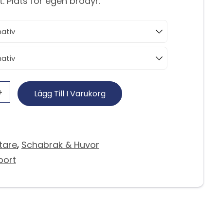
. Plats för egen brodyr.
Lägg Till I Varukorg
tare
,
Schabrak & Huvor
port