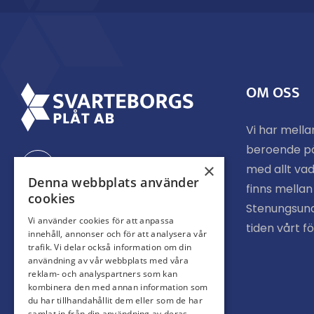
OM OSS
Vi har mella
beroende p
Facebook
×
med allt vad
Denna webbplats använder
finns mella
cookies
Stenungsund
Instagram
Vi använder cookies för att anpassa
tiden vårt f
innehåll, annonser och för att analysera vår
trafik. Vi delar också information om din
användning av vår webbplats med våra
reklam- och analyspartners som kan
kombinera den med annan information som
du har tillhandahållit dem eller som de har
samlat in från din användning av deras