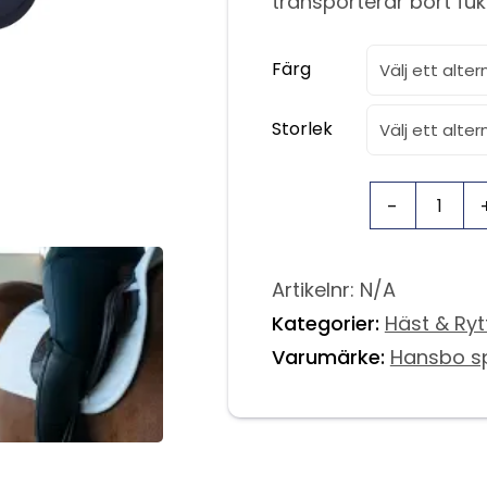
transporterar bort fukt
Färg
Storlek
Artikelnr:
N/A
Kategorier:
Häst & Ryt
Varumärke:
Hansbo s