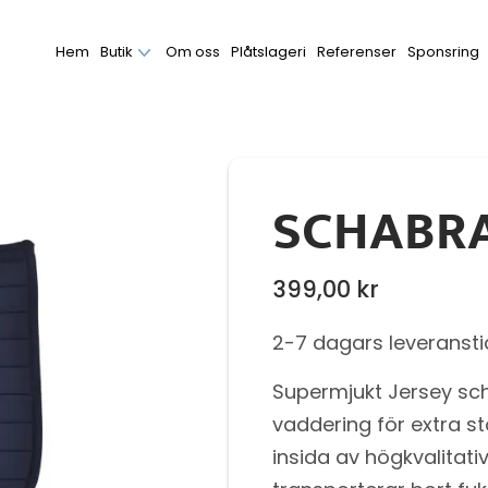
Hem
Butik
Om oss
Plåtslageri
Referenser
Sponsring
SCHABRA
399,00
kr
2-7 dagars leveransti
Supermjukt Jersey sch
vaddering för extra 
insida av högkvalitati