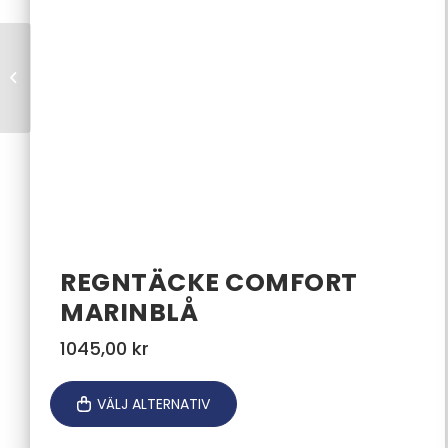
Schabrak CLUB
Dressyr
REGNTÄCKE COMFORT
MARINBLÅ
1045,00
kr
VÄLJ ALTERNATIV