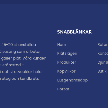
SNABBLÄNKAR
Hem
Refe
n 15-20 st anställda
å säsong som arbetar
Plåtslageri
Kont
 gäller plåt. Våra kunder
Produkter
Djur 
n Strömstad –
Köpvillkor
Butik
 och vi utvecklar hela
öretag och kundkrets.
Ljusgenomsläpp
Portar