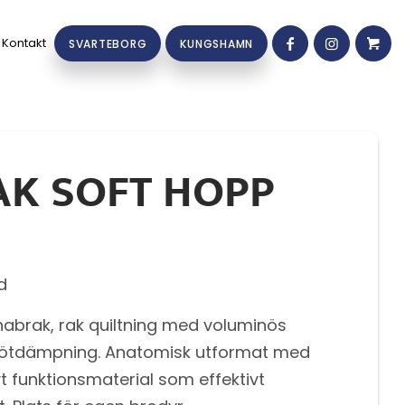
Kontakt
SVARTEBORG
KUNGSHAMN
K SOFT HOPP
d
abrak, rak quiltning med voluminös
stötdämpning. Anatomisk utformat med
vt funktionsmaterial som effektivt