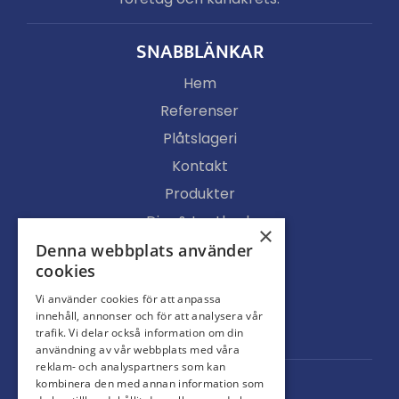
SNABBLÄNKAR
Hem
Referenser
Plåtslageri
Kontakt
Produkter
Djur & Lantbruk
×
Köpvillkor
Denna webbplats använder
cookies
Butik
Vi använder cookies för att anpassa
Ljusgenomsläpp
innehåll, annonser och för att analysera vår
Portar
trafik. Vi delar också information om din
användning av vår webbplats med våra
reklam- och analyspartners som kan
kombinera den med annan information som