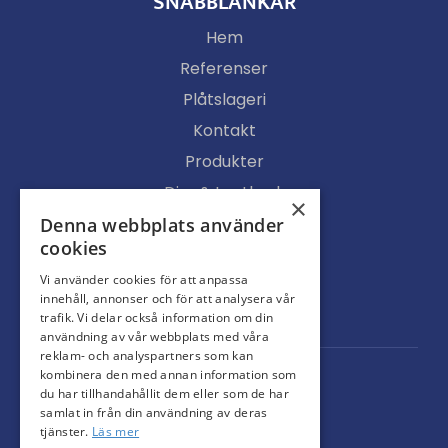
SNABBLÄNKAR
Hem
Referenser
Plåtslageri
Kontakt
Produkter
Djur & Lantbruk
×
Köpvillkor
Denna webbplats använder
cookies
Butik
Vi använder cookies för att anpassa
Ljusgenomsläpp
innehåll, annonser och för att analysera vår
Portar
trafik. Vi delar också information om din
användning av vår webbplats med våra
reklam- och analyspartners som kan
kombinera den med annan information som
du har tillhandahållit dem eller som de har
samlat in från din användning av deras
tjänster.
Läs mer