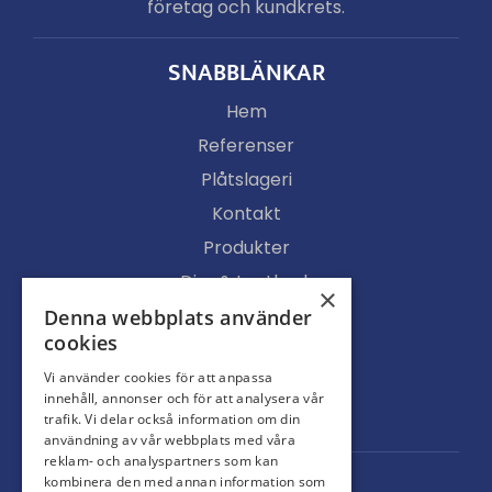
företag och kundkrets.
SNABBLÄNKAR
Hem
Referenser
Plåtslageri
Kontakt
Produkter
Djur & Lantbruk
×
Köpvillkor
Denna webbplats använder
cookies
Butik
Vi använder cookies för att anpassa
Ljusgenomsläpp
innehåll, annonser och för att analysera vår
Portar
trafik. Vi delar också information om din
användning av vår webbplats med våra
reklam- och analyspartners som kan
kombinera den med annan information som