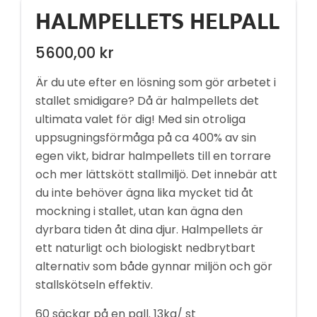
HALMPELLETS HELPALL
5600,00
kr
Är du ute efter en lösning som gör arbetet i
stallet smidigare? Då är halmpellets det
ultimata valet för dig! Med sin otroliga
uppsugningsförmåga på ca 400% av sin
egen vikt, bidrar halmpellets till en torrare
och mer lättskött stallmiljö. Det innebär att
du inte behöver ägna lika mycket tid åt
mockning i stallet, utan kan ägna den
dyrbara tiden åt dina djur. Halmpellets är
ett naturligt och biologiskt nedbrytbart
alternativ som både gynnar miljön och gör
stallskötseln effektiv.
60 säckar på en pall. 13kg/ st