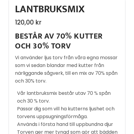
LANTBRUKSMIX
120,00
kr
BESTÅR AV 70% KUTTER
OCH 30% TORV
Vi använder ljus torv från våra egna mossar
som vi sedan blandar med kutter från
närliggande sågverk, till en mix av 70% spån
och 30% torv.
Vår lantbruksmix består utav 70 % spån
och 30 % torv.
Passar dig som vill ha kutterns ljushet och
torvens uppsugningsförmåga.
Används i första hand till uppbundna djur
Torven ger mer tyngd som gör att bädden