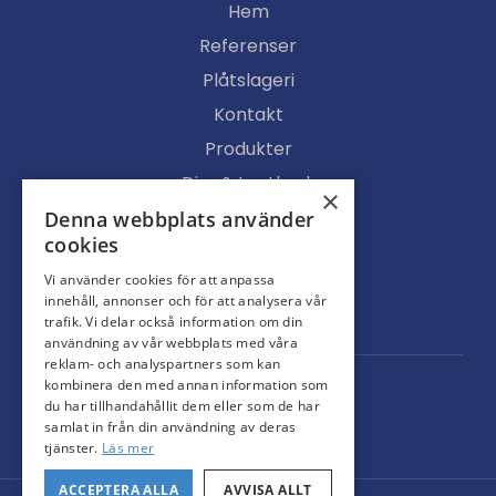
Hem
Referenser
Plåtslageri
Kontakt
Produkter
Djur & Lantbruk
×
Köpvillkor
Denna webbplats använder
cookies
Butik
Vi använder cookies för att anpassa
Ljusgenomsläpp
innehåll, annonser och för att analysera vår
Portar
trafik. Vi delar också information om din
användning av vår webbplats med våra
reklam- och analyspartners som kan
kombinera den med annan information som
du har tillhandahållit dem eller som de har
samlat in från din användning av deras
tjänster.
Läs mer
ACCEPTERA ALLA
AVVISA ALLT