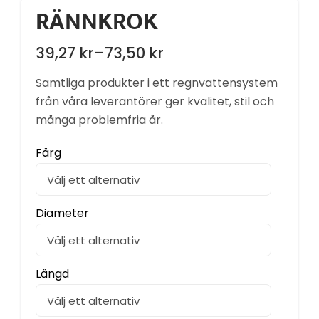
RÄNNKROK
39,27
kr
–
73,50
kr
Prisintervall:
39,27 kr
Samtliga produkter i ett regnvattensystem
till
från våra leverantörer ger kvalitet, stil och
många problemfria år.
73,50 kr
Färg
Diameter
Längd