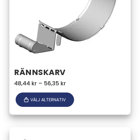
RÄNNSKARV
Prisintervall:
48,44
kr
–
56,35
kr
48,44 kr
till
VÄLJ ALTERNATIV
56,35 kr