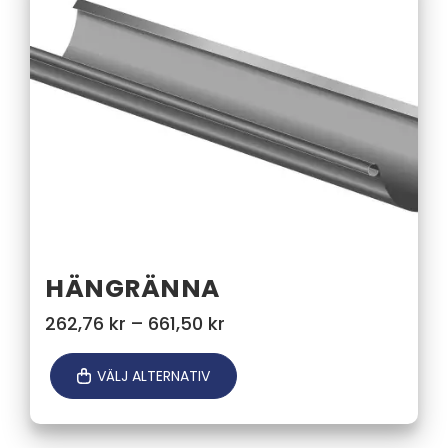
HÄNGRÄNNA
Prisintervall:
262,76
kr
–
661,50
kr
262,76 kr
till
VÄLJ ALTERNATIV
661,50 kr