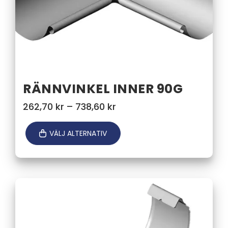
RÄNNVINKEL INNER 90G
Prisintervall:
262,70
kr
–
738,60
kr
262,70 kr
till
VÄLJ ALTERNATIV
738,60 kr