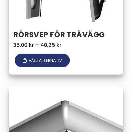
RÖRSVEP FÖR TRÄVÄGG
Prisintervall:
35,00
kr
–
40,25
kr
35,00 kr
till
VÄLJ ALTERNATIV
40,25 kr