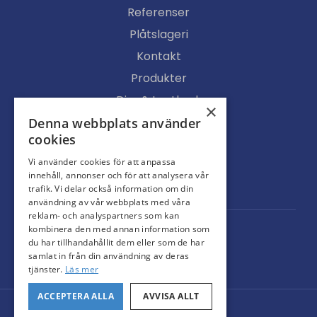
Referenser
Plåtslageri
Kontakt
Produkter
Djur & Lantbruk
×
Köpvillkor
Denna webbplats använder
cookies
Butik
Vi använder cookies för att anpassa
Ljusgenomsläpp
innehåll, annonser och för att analysera vår
Portar
trafik. Vi delar också information om din
användning av vår webbplats med våra
reklam- och analyspartners som kan
kombinera den med annan information som
du har tillhandahållit dem eller som de har
samlat in från din användning av deras
tjänster.
Läs mer
ACCEPTERA ALLA
AVVISA ALLT
© Svarteborgs Plåt AB